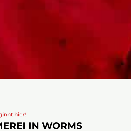
innt hier!
MEREI IN WORMS